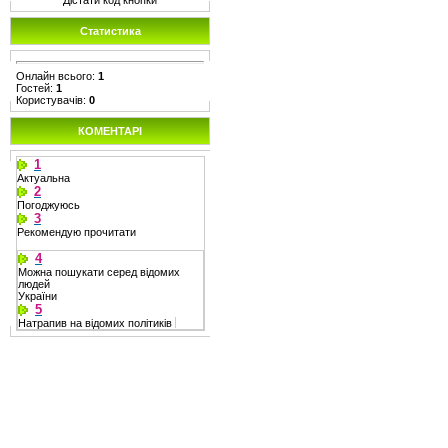
Дістати код кнопки
Статистика
Онлайн всього:
1
Гостей:
1
Користувачів:
0
КОМЕНТАРІ
1
Актуальна
2
Погоджуюсь
3
Рекомендую прочитати
4
Можна пошукати серед відомих
людей
України
5
Натрапив на відомих політиків