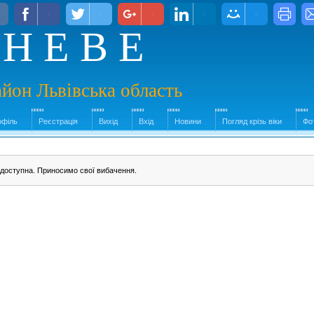
 Н Е В Е
йон Львівська область
офіль
Реєстрація
Вихід
Вхід
Новини
Погляд крізь віки
Фо
едоступна. Приносимо свої вибачення.