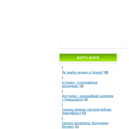
ВАРТО ЗНАТИ
[
Як знайти людину в Україні?
(
8
)
[
Історико – етнографічна
експедиція.
(
4
)
[
Апітуризм – інноваційний напрямок
у бджільництві
(
3
)
[
Україна замикає світовий рейтинг
благодійності
(
1
)
[
Європа заговорила. Володимир
Вятович
(
1
)