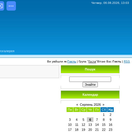
Четвер, 06.08.2026, 13:03
тогалерея
Ви увійшли як
Гость
|
Група
"
Гости
"
Вітаю Вас
Гость
|
RSS
Пошук
Календар
«
Серпень 2026
»
Пн
Вт
Ср
Чт
Пт
Сб
Нд
1
2
3
4
5
6
7
8
9
10
11
12
13
14
15
16
17
18
19
20
21
22
23