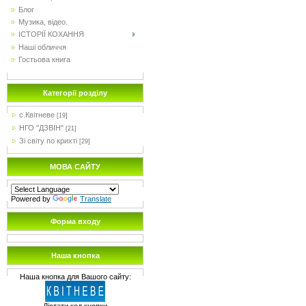
Блог
Музика, відео.
ІСТОРІЇ КОХАННЯ
Наші обличчя
Гостьова книга
Категорії розділу
с.Квітневе
[19]
НГО "ДЗВІН"
[21]
Зі світу по крихті
[29]
МОВА САЙТУ
Powered by
Translate
Форма входу
Наша кнопка
Наша кнопка для Вашого сайту: