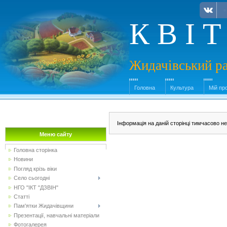
К В І Т
Жидачівський ра
Головна
Культура
Мій пр
Інформація на даній сторінці тимчасово н
Меню сайту
Головна сторінка
Новини
Погляд крізь віки
Село сьогодні
НГО "ІКТ "ДЗВІН"
Статті
Пам'ятки Жидачівщини
Презентації, навчальні матеріали
Фотогалерея