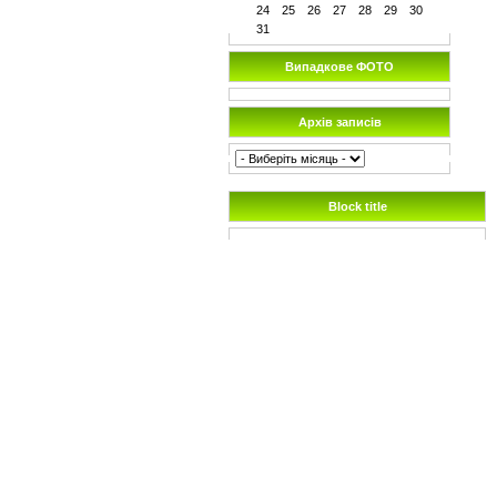
24
25
26
27
28
29
30
31
Випадкове ФОТО
Архів записів
Block title