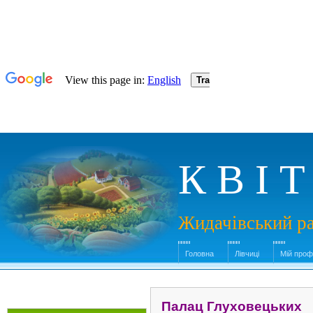
К В І Т
Жидачівський ра
Головна
Лівчиці
Мій проф
Палац Глуховецьких