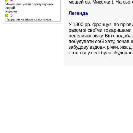
4
мощей св. Миколая). На сього
Можна пошукати серед відомих
людей
України
Легенда
5
Натрапив на відомих політиків
У 1800 рр. француз, по пріз
разом зі своїми товаришами 
невеличку річку. Він сподобав
побудувати собі хату, почавш
забудову вздовж річки, яка 
століття у селі було збудован