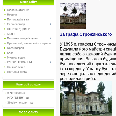
Меню сайту
Головна сторінка
Новини
Погляд крізь віки
Село сьогодні
НГО "ІКТ "ДЗВІН"
За графа Строжинського
Статті
Пам'ятки Жидачівщини
Презентації, навчальні матеріали
У 1895 р. графом Строжинсь
Фотогалерея
Будували його майстри спец
Блог
являв собою казковий будино
Музика, відео.
приміщення. Всього в будинк
ІСТОРІЇ КОХАННЯ
був посаджений парк з алеями
Наші обличчя
із-за кордону. У парку був ст
Гостьова книга
через спеціально відведений 
розводилася риба.
Категорії розділу
с.Квітневе
[19]
НГО "ДЗВІН"
[21]
Зі світу по крихті
[29]
МОВА САЙТУ