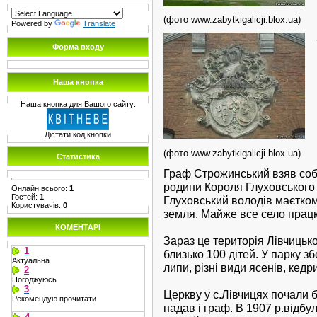
(фото www.zabytkigalicji.blox.ua)
Powered by
Translate
Форма входу
Наша кнопка
Наша кнопка для Вашого сайту:
Дістати код кнопки
(фото www.zabytkigalicji.blox.ua)
Статистика
Граф Строжинський взяв собі
родини Короля Глуховського 
Онлайн всього:
1
Гостей:
1
Глуховський володів маєтко
Користувачів:
0
земля. Майже все село прац
КОМЕНТАРІ
Зараз це територія Лівчицько
1
близько 100 дітей. У парку зб
Актуальна
липи, різні види ясенів, кед
2
Погоджуюсь
3
Церкву у с.Лівчицях почали 
Рекомендую прочитати
надав і граф. В 1907 р.відбу